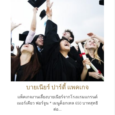
บายเนียร์ ปาร์ตี้ แพคเกจ
แพ็คเกจงานเลี้ยงบายเนียร์จากโรงแรมแกรนด์
เมอร์เคียว ฟอร์จูน * เมนูค็อกเทล 650 บาทสุทธิ
ต่อ...